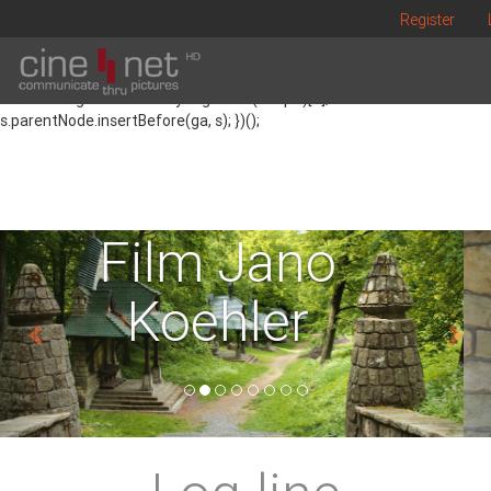
(function() { var ga = document.createElement('script'); ga.type =
Register
'text/javascript'; ga.async = true; ga.src = ('https:' ==
document.location.protocol ? 'https://' : 'http://') +
'stats.g.doubleclick.net/dc.js'; var s =
document.getElementsByTagName('script')[0];
s.parentNode.insertBefore(ga, s); })();
Jurkovičovy
kaple s
mozaikami od
Jano Koehlera