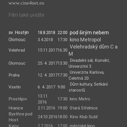
www.cine4net.eu
Film také uvidíte
pod širým nebem
sv. Hostýn
18.8.2018
22:00
kino Metropol
Olomouc
3.4.2018
17:30
Velehradský dům C a
Velehrad
15.11.2017
16:30
M
Divadelní sál, Konvikt,
Olomouc
25. 4. 2017
13:30
Univerzitní 3
Univerzita Karlova,
Praha
12. 4. 2017
17:30
Celetná 20
Dům kultury, Setkání
Vsetín
6. 4. 2017
9:00
starostů
13.11.
Prostějov
17:30
kino Metro
2016
Hranice
2.11.2016
19:00
Stará Střelnice
Bystřice pod
24.10.2016
18:00
Kino Klub Sušil
Host.
Kyjov
2.7.2016
17:00
městské kino