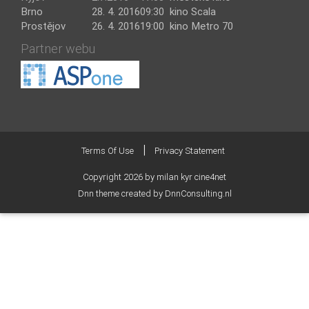
Brno
28. 4. 2016
09:30
kino Scala
Prostějov
26. 4. 2016
19:00
kino Metro 70
Partner webu
|
Terms Of Use
Privacy Statement
Copyright 2026 by milan kyr cine4net
Dnn theme created by DnnConsulting.nl