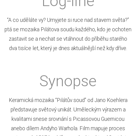
Log-line
“A co uděláte vy? Umyjete si ruce nad stavem světa?”
ptá se mozaika Pilátova soudu každého, kdo je ochoten
zastavit se a nechat se vtáhnout do příběhu starého
dva tisíce let, který je dnes aktuálnější než kdy dříve.
Synopse
Keramická mozaika “Pilátův soud” od Jano Koehlera
představuje světový unikát. Uměleckým výrazem a
kvalitami snese srovnání s Picassovou Guernicou
anebo dílem Andyho Warhola. Film mapuje proces