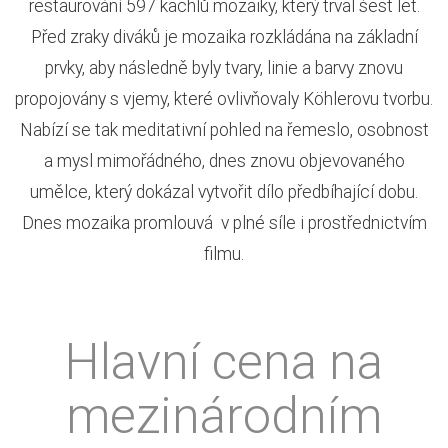
restaurování 597 kachlů mozaiky, který trval šest let.
Před zraky diváků je mozaika rozkládána na základní
prvky, aby následně byly tvary, linie a barvy znovu
propojovány s vjemy, které ovlivňovaly Köhlerovu tvorbu.
Nabízí se tak meditativní pohled na řemeslo, osobnost
a mysl mimořádného, dnes znovu objevovaného
umělce, který dokázal vytvořit dílo předbíhající dobu.
Dnes mozaika promlouvá v plné síle i prostřednictvím
filmu.
Hlavní cena na
mezinárodním