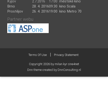
Kyjov
2.7.2016
17:00
městské kino
Brno
28. 4. 2016
09:30
kino Scala
Prostějov
26. 4. 2016
19:00
kino Metro 70
Partner webu
|
Terms Of Use
Privacy Statement
Copyright 2026 by milan kyr cine4net
Dnn theme created by DnnConsulting.nl