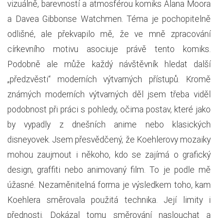
vizuálně, barevností a atmosférou komiks Alana Moora
a Davea Gibbonse Watchmen. Téma je pochopitelně
odlišné, ale překvapilo mě, že ve mně zpracování
církevního motivu asociuje právě tento komiks.
Podobně ale může každý návštěvník hledat další
„předzvěsti“ moderních výtvarných přístupů. Kromě
známých moderních výtvarných děl jsem třeba viděl
podobnost při práci s pohledy, očima postav, které jako
by vypadly z dnešních anime nebo klasických
disneyovek. Jsem přesvědčený, že Koehlerovy mozaiky
mohou zaujmout i někoho, kdo se zajímá o grafický
design, graffiti nebo animovaný film. To je podle mě
úžasné. Nezaměnitelná forma je výsledkem toho, kam
Koehlera směrovala použitá technika. Její limity i
přednosti. Dokázal tomu směrování naslouchat a