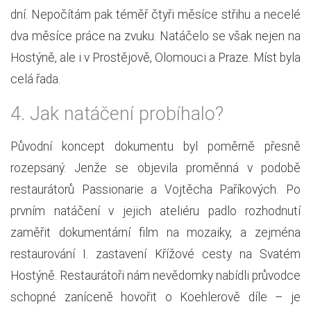
dní. Nepočítám pak téměř čtyři měsíce střihu a necelé
dva měsíce práce na zvuku. Natáčelo se však nejen na
Hostýně, ale i v Prostějově, Olomouci a Praze. Míst byla
celá řada.
4.
Jak natáčení probíhalo?
Původní koncept dokumentu byl poměrně přesně
rozepsaný. Jenže se objevila proměnná v podobě
restaurátorů Passionarie a Vojtěcha Paříkových. Po
prvním natáčení v jejich ateliéru padlo rozhodnutí
zaměřit dokumentární film na mozaiky, a zejména
restaurování I. zastavení Křížové cesty na Svatém
Hostýně. Restaurátoři nám nevědomky nabídli průvodce
schopné zaníceně hovořit o Koehlerově díle – je