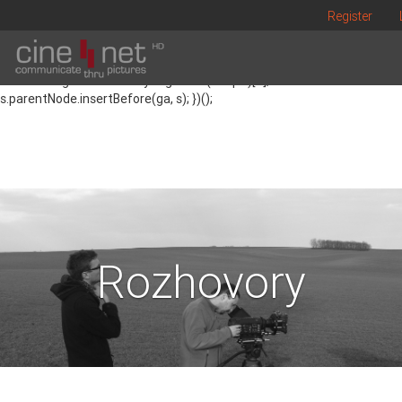
(function() { var ga = document.createElement('script'); ga.type =
Register
'text/javascript'; ga.async = true; ga.src = ('https:' ==
document.location.protocol ? 'https://' : 'http://') +
'stats.g.doubleclick.net/dc.js'; var s =
document.getElementsByTagName('script')[0];
s.parentNode.insertBefore(ga, s); })();
Rozhovory