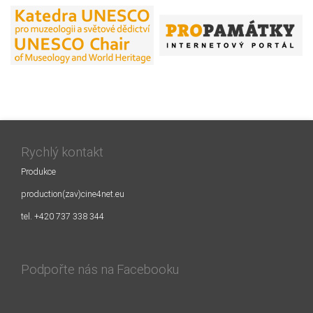
Rychlý kontakt
Produkce
production(zav)cine4net.eu
tel. +420 737 338 344
Podpořte nás na Facebooku