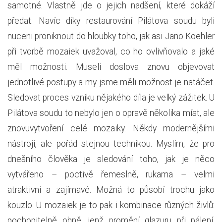
samotné. Vlastně jde o jejich nadšení, které dokáží
předat. Navíc díky restaurování Pilátova soudu byli
nuceni proniknout do hloubky toho, jak asi Jano Koehler
při tvorbě mozaiek uvažoval, co ho ovlivňovalo a jaké
měl možnosti. Museli doslova znovu objevovat
jednotlivé postupy a my jsme měli možnost je natáčet.
Sledovat proces vzniku nějakého díla je velký zážitek. U
Pilátova soudu to nebylo jen o opravě několika míst, ale
znovuvytvoření celé mozaiky. Někdy modernějšími
nástroji, ale pořád stejnou technikou. Myslím, že pro
dnešního člověka je sledování toho, jak je něco
vytvářeno – poctivě řemeslně, rukama – velmi
atraktivní a zajímavé. Možná to působí trochu jako
kouzlo. U mozaiek je to pak i kombinace různých živlů:
pochopitelně ohně, jenž promění glazuru při pálení,