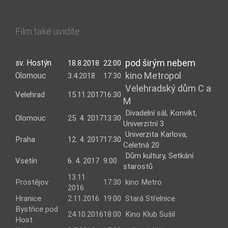
Film také uvidíte
pod širým nebem
sv. Hostýn
18.8.2018
22:00
kino Metropol
Olomouc
3.4.2018
17:30
Velehradský dům C a
Velehrad
15.11.2017
16:30
M
Divadelní sál, Konvikt,
Olomouc
25. 4. 2017
13:30
Univerzitní 3
Univerzita Karlova,
Praha
12. 4. 2017
17:30
Celetná 20
Dům kultury, Setkání
Vsetín
6. 4. 2017
9:00
starostů
13.11.
Prostějov
17:30
kino Metro
2016
Hranice
2.11.2016
19:00
Stará Střelnice
Bystřice pod
24.10.2016
18:00
Kino Klub Sušil
Host.