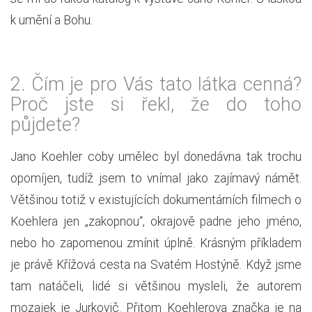
k umění a Bohu.
2.
Čím je pro Vás tato látka cenná?
Proč jste si řekl, že do toho
půjdete?
Jano Koehler coby umělec byl donedávna tak trochu
opomíjen, tudíž jsem to vnímal jako zajímavý námět.
Většinou totiž v existujících dokumentárních filmech o
Koehlera jen „zakopnou“, okrajově padne jeho jméno,
nebo ho zapomenou zmínit úplně. Krásným příkladem
je právě Křížová cesta na Svatém Hostýně. Když jsme
tam natáčeli, lidé si většinou mysleli, že autorem
mozaiek je Jurkovič. Přitom Koehlerova značka je na