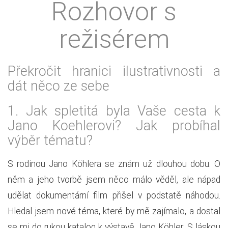
Rozhovor s
režisérem
Překročit hranici ilustrativnosti a
dát něco ze sebe
1.
Jak spletitá byla Vaše cesta k
Jano Koehlerovi? Jak probíhal
výběr tématu?
S rodinou Jano Köhlera se znám už dlouhou dobu. O
něm a jeho tvorbě jsem něco málo věděl, ale nápad
udělat dokumentární film přišel v podstatě náhodou.
Hledal jsem nové téma, které by mě zajímalo, a dostal
se mi do rukou katalog k výstavě Jano Köhler: S láskou